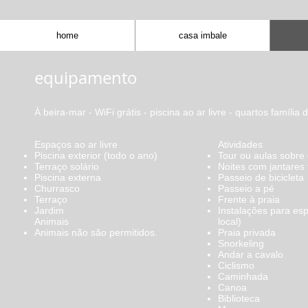
home
casa imbale
equipamento
À beira-mar - WiFi grátis - piscina ao ar livre - quartos família
Espaços ao ar livre
Atividades
Piscina exterior (todo o ano)
Tour ou aulas sobre 
Terraço solário
Noites com jantares
Piscina externa
Passeio de bicicleta
Churrasco
Passeio a pé
Terraço
Frente à praia
Jardim
Instalações para esp
Animais
local)
Animais não são permitidos.
Praia privada
Snorkeling
Andar a cavalo
Ciclismo
Caminhada
Canoa
Biblioteca